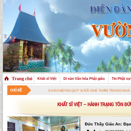
Trang chủ
Khất sĩ Việt
Di sản Văn hóa Phật giáo
Tin Phật sự
CHỦ ĐỀ
CHÀO MỪNG QUÝ VỊ ĐÃ GHÉ THĂM TRANG NHÀ. CHÚC QUÝ 
KHẤT SĨ VIỆT -- HÀNH TRẠNG TÔN ĐỨ
Đức Thầy Giác An: Đạo