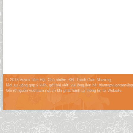
© 2018 Vườn Tâm Hội. Chủ nhiệm: ĐĐ. Thích Giác Nhường.
Mọi sự đóng góp ý kiến, gởi bài viết, vui lòng liên hệ:
bientapvuontam@gm
Ghi rõ nguồn vuontam.net.vn khi phát hành lại thông tin từ Website.