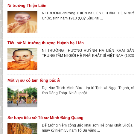
Ni trưởng Thiện Liên
NI TRƯỞNG thượng THIỆN hạ LIÊN I. THÂN THẾ Ni trưởn
Chức, sinh năm 1913 (Quý Sửu) tại ...
Tiểu sử Ni trưởng thượng Huỳnh hạ Liên
NI TRƯỞNG THƯỢNG HUỲNH HẠ LIÊN KHAI SÁ
TRUNG TÂM NI GIỚI HỆ PHÁI KHẤT SĨ VIỆT NAM (1923 
Một vị sư có tấm lòng bác ái
Đại đức Thích Minh Bửu - trụ trì Tịnh xá Ngọc Thạnh, 
tỉnh Đồng Tháp. Nhiều phật ...
Sơ lược tiểu sử Tổ sư Minh Đăng Quang
Để tưởng niệm công đức khai sơn Hệ phái Khất Sĩ c
ngày kỷ niệm 55 năm Tổ Sư vắng ...