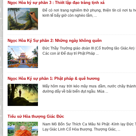
Ngọc Hòa ký sự phần 3 : Thiết lập đạo tràng tịnh xá
Để có nơi trang nghiêm thờ phụng, thiện tín có nơi tu 
kinh tế bấy giờ còn nghèo lắm, ...
Ngọc Hòa Ký Sự phần 2: Những ngày không quên
Đức Thầy Trưởng giáo đoàn III (Cố trưởng lão Giác An) 
Các con à! Để duy trì Phật Pháp ...
Ngọc Hòa Ký sự phần 1: Phật pháp & quê hương
Mấy hôm nay trời kéo mây mưa dầm, nước chãy thành 
đường đẩy về bãi biển đụt ngầu. Mùa ...
Tiểu sử Hòa thượng Giác Đức
Nam Mô Bổn Sư Thích Ca Mâu Ni Phật -Kính lạy Đức 
Lạy Giác Linh Cố Hòa thượng. Thượng Giác, ...