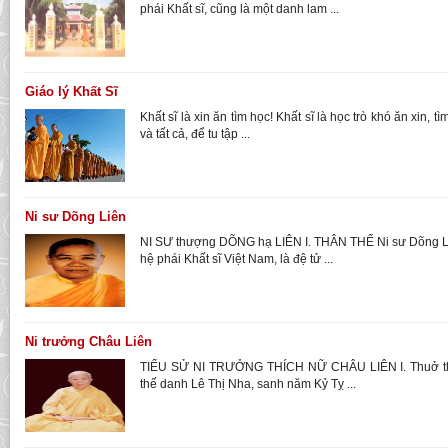
phái Khất sĩ, cũng là một danh lam ...
Giáo lý Khất Sĩ
Khất sĩ là xin ăn tìm học! Khất sĩ là học trò khó ăn xin, t
và tất cả, để tu tập ...
Ni sư Dõng Liên
NI SƯ thượng DÕNG hạ LIÊN I. THÂN THẾ Ni sư Dõng Li
hệ phái Khất sĩ Việt Nam, là đệ tử ...
Ni trưởng Châu Liên
TIỂU SỬ NI TRƯỞNG THÍCH NỮ CHÂU LIÊN I. Thuở th
thế danh Lê Thị Nha, sanh năm Kỷ Tỵ ...