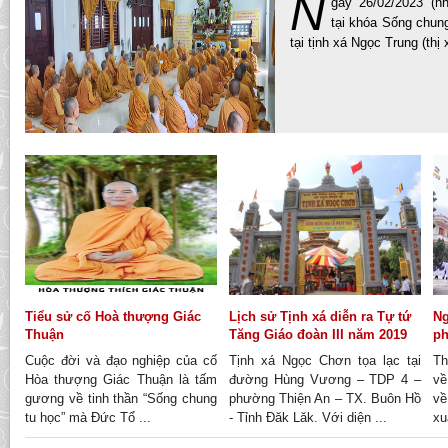
N
gày 26/02/2023 (n
tại khóa Sống chung
tại tịnh xá Ngọc Trung (thị 
Tiểu sử cố Hoà thượng Giác
Lịch sử Tịnh xá diễn ra Tự tứ
Ng
Thuận
Tăng Giáo đoàn III năm 2019
ph
Cuộc đời và đạo nghiệp của cố
Tịnh xá Ngọc Chơn tọa lạc tại
Th
Hòa thượng Giác Thuận là tấm
đường Hùng Vương – TDP 4 –
về
gương về tinh thần “Sống chung
phường Thiện An – TX. Buôn Hồ
về
tu học” mà Đức Tổ ...
- Tỉnh Đăk Lăk. Với diện ...
xu