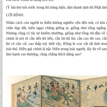
(Ý bài thơ nói nước trong thì trăng hiện, tâm thanh tịnh thì Phật tán
LỜI BÌNH:
Nhân cách của người tu thiền không nghiên cứu đến nơi, có khi ch
chân đạp đất, kiêu ngạo chẳng giống ai, giống như rồng ngẫng
Nhưng cũng có lúc tự khiêm nhường, giống như rồng rút đầu về s
chính là nói rõ cần tiến thì tiến, cần lùi thì lùi; cần cao thì cao, cầ
lùi có căn cứ, cao thấp tuỳ thời vậy. Rồng là con vật rất linh tro
loài thú. Hiền giả chính là bậc Hiền trong loài người, lấy lùi về s
làm hạnh cao thượng, cũng chẳng thích đáng sao?