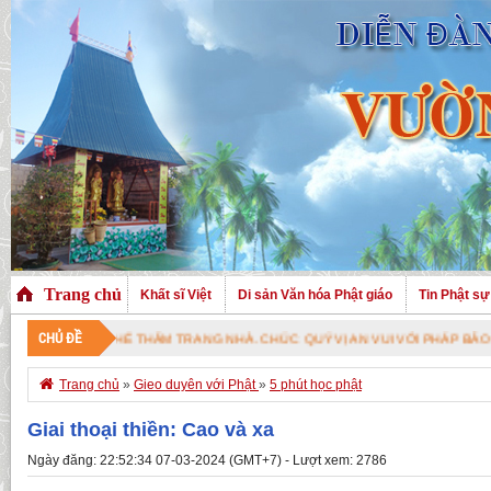
Trang chủ
Khất sĩ Việt
Di sản Văn hóa Phật giáo
Tin Phật sự
CHỦ ĐỀ
Ã GHÉ THĂM TRANG NHÀ. CHÚC QUÝ VỊ AN VUI VỚI PHÁP BẢO CAO QUÝ !

Trang chủ
»
Gieo duyên với Phật
»
5 phút học phật
Giai thoại thiền: Cao và xa
Ngày đăng: 22:52:34 07-03-2024 (GMT+7) - Lượt xem: 2786