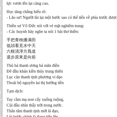
lực vươn lên lại càng cao.
Học tăng chẳng hiểu rõ:
- Lão sư! Người lùi lại một bước sao có thể tiến về phía trước đượ
Thiền sư Vô Đức nói với vẻ mặt nghiêm trang:
- Các huynh hãy nghe ta nói 1 bài thơ thiền:
手把青秧播满田
低頭看見水中天
六根清淨方爲道
退步原來是向前
Thủ bả thanh ương bá mãn điền
Đê đầu khán kíên thủy trung thiên
Lục căn thanh tịnh phương vi đạo
Thoái bộ nguyên lai thị hướng tiền
Tạm dịch:
Tay cầm mạ non cấy xuống ruộng,
Cúi đầu nhìn thấy trời trong nước.
Thân tâm thanh tịnh mới là đạo,
Lùi bước chính là đang tiến lên.