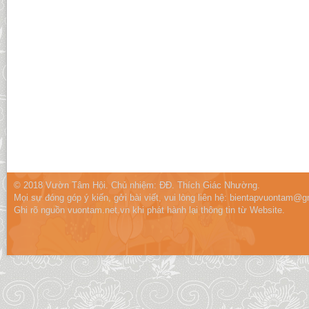
© 2018 Vườn Tâm Hội. Chủ nhiệm: ĐĐ. Thích Giác Nhường.
Mọi sự đóng góp ý kiến, gởi bài viết, vui lòng liên hệ:
bientapvuontam@gm
Ghi rõ nguồn vuontam.net.vn khi phát hành lại thông tin từ Website.