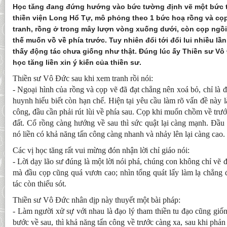
Học tăng đang đứng hướng vào bức tường định vẽ một bức t
thiền viện Long Hổ Tự, mô phỏng theo 1 bức hoạ rồng và cọ
tranh, rồng ở trong mây lượn vòng xuống dưới, còn cọp ngồi
thế muốn vồ về phía trước. Tuy nhiên đổi tới đổi lui nhiều lầ
thấy động tác chưa giống như thật. Đúng lúc ấy Thiền sư Vô 
học tăng liền xin ý kiến của thiền sư.
Thiền sư Vô Đức sau khi xem tranh rồi nói:
- Ngoại hình của rồng và cọp vẽ đã đạt chẳng nên xoá bỏ, chỉ là 
huynh hiểu biết còn hạn chế. Hiện tại yêu cầu làm rõ vấn đề này là
công, đầu cần phải rút lùi về phía sau. Cọp khi muốn chồm về trướ
đất. Cổ rồng càng hướng về sau thì sức quật lại càng mạnh. Đầu c
nó liền có khả năng tấn công càng nhanh và nhảy lên lại càng cao.
Các vị học tăng rất vui mừng đón nhận lời chỉ giáo nói:
- Lời dạy lão sư đúng là một lời nói phá, chúng con không chỉ vẽ
mà đầu cọp cũng quá vươn cao; nhìn tổng quát lấy làm lạ chẳng đạ
tác còn thiếu sót.
Thiền sư Vô Đức nhân dịp này thuyết một bài pháp:
- Làm người xử sự với nhau là đạo lý tham thiền tu đạo cũng giống
bước về sau, thì khả năng tấn công về trước càng xa, sau khi phả