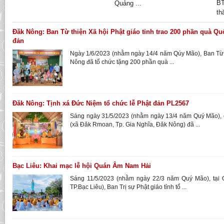
B
Quảng ...
th
Đăk Nông: Ban Từ thiện Xã hội Phật giáo tỉnh trao 200 phần quà Quố
đản
Ngày 1/6/2023 (nhằm ngày 14/4 năm Qúy Mão), Ban Từ t
Nông đã tổ chức tặng 200 phần quà ...
Đăk Nông: Tịnh xá Đức Niệm tổ chức lễ Phật đản PL2567
Sáng ngày 31/5/2023 (nhằm ngày 13/4 năm Quý Mão), 
(xã Đăk Rmoan, Tp. Gia Nghĩa, Đăk Nông) đã ...
Bạc Liêu: Khai mạc lễ hội Quán Âm Nam Hải
Sáng 11/5/2023 (nhằm ngày 22/3 năm Quý Mão), tại 
TP.Bạc Liêu), Ban Trị sự Phật giáo tỉnh tổ ...