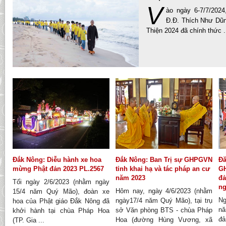
V
ào ngày 6-7/7/202
Đ.Đ. Thích Như Dũn
Thiện 2024 đã chính thức .
Đắk Nông: Diễu hành xe hoa
Đắk Nông: Ban Trị sự GHPGVN
Đă
mừng Phật đản 2023 PL.2567
tỉnh khai hạ và tác pháp an cư
GH
năm 2023
đả
Tối ngày 2/6/2023 (nhằm ngày
ng
Hôm nay, ngày 4/6/2023 (nhằm
15/4 năm Quý Mão), đoàn xe
Ng
ngày17/4 năm Quý Mão), tại trụ
hoa của Phật giáo Đắk Nông đã
nă
sở Văn phòng BTS - chùa Pháp
khởi hành tại chùa Pháp Hoa
đả
Hoa (đường Hùng Vương, xã
(TP. Gia ...