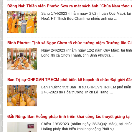
Đồng Nai: Thiền viện Phước Sơn ra mắt sách ảnh "Chùa Nam tông ng
Sáng 17/4/2023 (nhằm ngày 27/2 nhuần Quý Mão), tại 
Hòa), HT. Thích Bửu Chánh và nhiếp ảnh gia ...
Bình Phước: Tịnh xá Ngọc Chơn tổ chức tưởng niệm Trưởng lão Gi
Ngày 2/4/2023 (nhằm ngày 12/2 năm Quý Mão), tại tị
Long, thị xã Chơn Thành, tỉnh Bình Phước). ...
Ban Trị sự GHPGVN TP.HCM phổ biến kế hoạch tổ chức Đại giới đàn
Ban Thường trực Ban Trị sự GHPGVN TP.HCM phổ biến 
27-3-2023 do Hòa thượng Thích Lệ Trang, ...
Đắk Nông: Ban Hoằng pháp tỉnh triển khai công tác thuyết giảng tại
Chiều 19/3/2023 (nhằm ngày 28/2/Quý Mão), tại ch
Hoằng pháp tỉnh triển khai hoạt động Phật sự ...