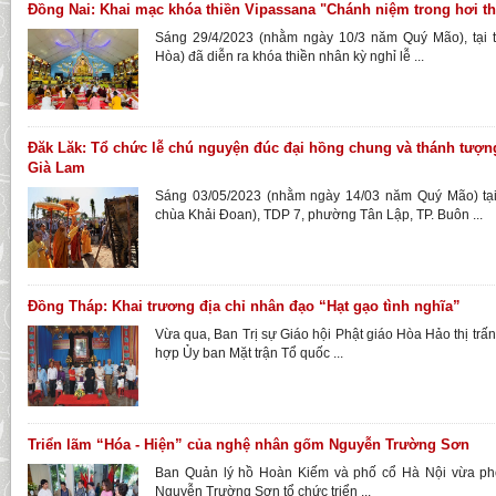
Đồng Nai: Khai mạc khóa thiền Vipassana "Chánh niệm trong hơi t
Sáng 29/4/2023 (nhằm ngày 10/3 năm Quý Mão), tại t
Hòa) đã diễn ra khóa thiền nhân kỳ nghỉ lễ ...
Đăk Lăk: Tổ chức lễ chú nguyện đúc đại hồng chung và thánh tượng 
Già Lam
Sáng 03/05/2023 (nhằm ngày 14/03 năm Quý Mão) tại
chùa Khải Đoan), TDP 7, phường Tân Lập, TP. Buôn ...
Đồng Tháp: Khai trương địa chỉ nhân đạo “Hạt gạo tình nghĩa”
Vừa qua, Ban Trị sự Giáo hội Phật giáo Hòa Hảo thị tr
hợp Ủy ban Mặt trận Tổ quốc ...
Triển lãm “Hóa - Hiện” của nghệ nhân gốm Nguyễn Trường Sơn
Ban Quản lý hồ Hoàn Kiếm và phố cổ Hà Nội vừa phố
Nguyễn Trường Sơn tổ chức triển ...