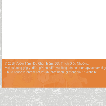
© 2018 Vườn Tâm Hội. Chủ nhiệm: ĐĐ. Thích Giác Nhường.
Mọi sự đóng góp ý kiến, gởi bài viết, vui lòng liên hệ:
bientapvuontam@gm
Ghi rõ nguồn vuontam.net.vn khi phát hành lại thông tin từ Website.