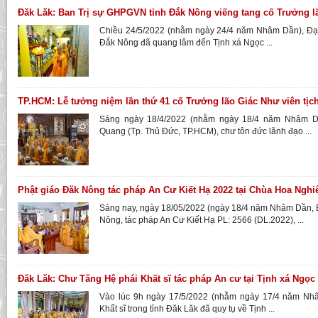
Đăk Lăk: Ban Trị sự GHPGVN tỉnh Đắk Nông viếng tang cố Trưởng l
Chiều 24/5/2022 (nhằm ngày 24/4 năm Nhâm Dần), Đại
Đắk Nông đã quang lâm đến Tịnh xá Ngọc ...
TP.HCM: Lễ tưởng niệm lần thứ 41 cố Trưởng lão Giác Như viên tịch
Sáng ngày 18/4/2022 (nhằm ngày 18/4 năm Nhâm Dầ
Quang (Tp. Thủ Đức, TP.HCM), chư tôn đức lãnh đạo ...
Phật giáo Đăk Nông tác pháp An Cư Kiết Hạ 2022 tại Chùa Hoa Ngh
Sáng nay, ngày 18/05/2022 (ngày 18/4 năm Nhâm Dần,
Nông, tác pháp An Cư Kiết Hạ PL: 2566 (DL.2022), ...
Đăk Lăk: Chư Tăng Hệ phái Khất sĩ tác pháp An cư tại Tịnh xá Ngọc
Vào lúc 9h ngày 17/5/2022 (nhằm ngày 17/4 năm Nh
Khất sĩ trong tỉnh Đăk Lăk đã quy tụ về Tịnh ...