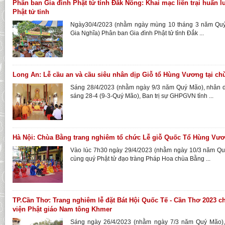
Phân ban Gia đình Phật tử tỉnh Đắk Nông: Khai mạc liên trại huấn 
Phật tử tỉnh
Ngày30/4/2023 (nhằm ngày mùng 10 tháng 3 năm Quý 
Gia Nghĩa) Phân ban Gia đình Phật tử tỉnh Đắk ...
Long An: Lễ cầu an và cầu siêu nhân dịp Giỗ tổ Hùng Vương tại c
Sáng 28/4/2023 (nhằm ngày 9/3 năm Quý Mão), nhân d
sáng 28-4 (9-3-Quý Mão), Ban trị sự GHPGVN tỉnh ...
Hà Nội: Chùa Bằng trang nghiêm tổ chức Lễ giỗ Quốc Tổ Hùng Vư
Vào lúc 7h30 ngày 29/4/2023 (nhằm ngày 10/3 năm Qu
cùng quý Phật tử đạo tràng Pháp Hoa chùa Bằng ...
TP.Cần Thơ: Trang nghiêm lễ đặt Bát Hội Quốc Tế - Cần Thơ 2023 ch
viện Phật giáo Nam tông Khmer
Sáng ngày 26/4/2023 (nhằm ngày 7/3 năm Quý Mão), 