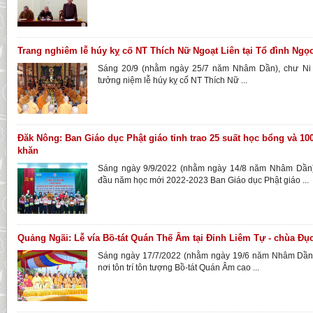
Trang nghiêm lễ húy kỵ cố NT Thích Nữ Ngoạt Liên tại Tổ đình Ng
Sáng 20/9 (nhằm ngày 25/7 năm Nhâm Dần), chư Ni H
tưởng niệm lễ húy kỵ cố NT Thích Nữ ...
Đăk Nông: Ban Giáo dục Phật giáo tỉnh trao 25 suất học bổng và 10
khăn
Sáng ngày 9/9/2022 (nhằm ngày 14/8 năm Nhâm Dần)
đầu năm học mới 2022-2023 Ban Giáo dục Phật giáo ...
Quảng Ngãi: Lễ vía Bồ-tát Quán Thế Âm tại Đỉnh Liêm Tự - chùa Đụ
Sáng ngày 17/7/2022 (nhằm ngày 19/6 năm Nhâm Dần),
nơi tôn trí tôn tượng Bồ-tát Quán Âm cao ...