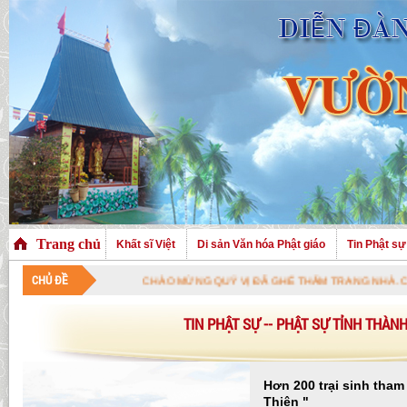
Trang chủ
Khất sĩ Việt
Di sản Văn hóa Phật giáo
Tin Phật sự
CHỦ ĐỀ
CHÀO MỪNG QUÝ VỊ ĐÃ GHÉ THĂM TRANG NHÀ. CHÚC QUÝ VỊ A
TIN PHẬT SỰ -- PHẬT SỰ TỈNH THÀN
Hơn 200 trại sinh tham
Thiện "