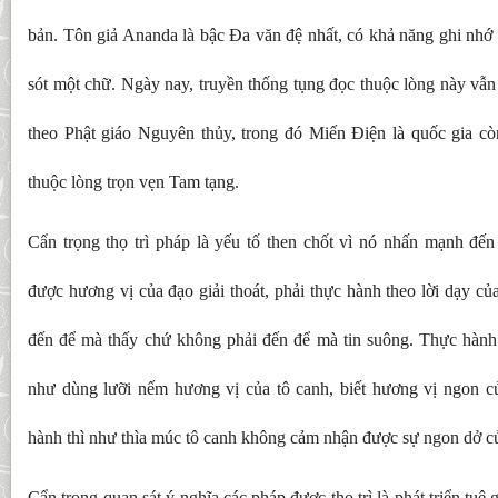
bản. Tôn giả Ananda là bậc Đa văn đệ nhất, có khả năng ghi nhớ 
sót một chữ. Ngày nay, truyền thống tụng đọc thuộc lòng này vẫn
theo Phật giáo Nguyên thủy, trong đó Miến Điện là quốc gia còn
thuộc lòng trọn vẹn Tam tạng.
Cẩn trọng thọ trì pháp là yếu tố then chốt vì nó nhấn mạnh đế
được hương vị của đạo giải thoát, phải thực hành theo lời dạy củ
đến để mà thấy chứ không phải đến để mà tin suông. Thực hành
như dùng lưỡi nếm hương vị của tô canh, biết hương vị ngon 
hành thì như thìa múc tô canh không cảm nhận được sự ngon dở c
Cẩn trọng quan sát ý nghĩa các pháp được thọ trì là phát triển tuệ