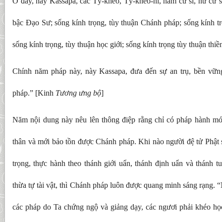
Ở đây, này Kassapa, các Tỷ-kheo, Tỷ-kheo-ni, nam cư sĩ, nữ cư sĩ
bậc Đạo Sư; sống kính trọng, tùy thuận Chánh pháp; sống kính t
sống kính trọng, tùy thuận học giới; sống kính trọng tùy thuận thiề
Chính năm pháp này, này Kassapa, đưa đến sự an trụ, bền vữn
pháp.” [Kinh
Tương ưng bộ
]
Năm nội dung này nêu lên thông điệp rằng chỉ có pháp hành mới 
thân và mới bảo tồn được Chánh pháp. Khi nào người đệ tử Phật 
trọng, thực hành theo thánh giới uẩn, thánh định uẩn và thánh t
thừa tự tài vật, thì Chánh pháp luôn được quang minh sáng rạng. 
các pháp do Ta chứng ngộ và giảng dạy, các ngươi phải khéo học