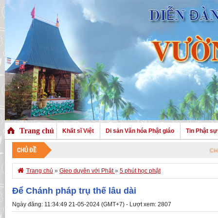
Trang chủ
Khất sĩ Việt
Di sản Văn hóa Phật giáo
Tin Phật sự
CHỦ ĐỀ
CHÀO MỪNG Q

Trang chủ
»
Gieo duyên với Phật
»
5 phút học phật
Để Chánh pháp trụ thế lâu dài
Ngày đăng: 11:34:49 21-05-2024 (GMT+7) - Lượt xem: 2807