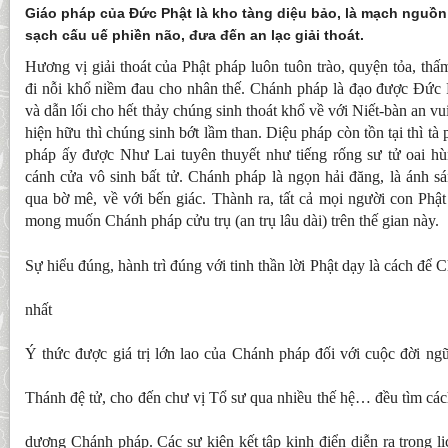
Giáo pháp của Đức Phật là kho tàng diệu bảo, là mạch nguồn 
sạch cấu uế phiền não, đưa đến an lạc giải thoát.
Hương vị giải thoát của Phật pháp luôn tuôn trào, quyện tỏa, th
đi nỗi khổ niềm đau cho nhân thế. Chánh pháp là đạo được Đức P
và dẫn lối cho hết thảy chúng sinh thoát khổ về với Niết-bàn an vu
hiện hữu thì chúng sinh bớt lầm than. Diệu pháp còn tồn tại thì tà
pháp ấy được Như Lai tuyên thuyết như tiếng rống sư tử oai hù
cánh cửa vô sinh bất tử. Chánh pháp là ngọn hải đăng, là ánh s
qua bờ mê, về với bến giác. Thành ra, tất cả mọi người con Phật 
mong muốn Chánh pháp cửu trụ (an trụ lâu dài) trên thế gian này.
Sự hiểu đúng, hành trì đúng với tinh thần lời Phật dạy là cách để 
nhất
Ý thức được giá trị lớn lao của Chánh pháp đối với cuộc đời ngũ 
Thánh đệ tử, cho đến chư vị Tổ sư qua nhiều thế hệ… đều tìm cách
dương Chánh pháp. Các sự kiện kết tập kinh điển diễn ra trong l