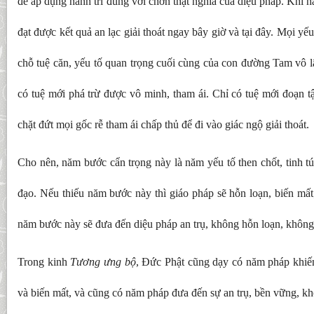
để áp dụng hành trì đúng với chơn thật nghĩa của diệu pháp. Khi h
đạt được kết quả an lạc giải thoát ngay bây giờ và tại đây. Mọi yếu 
chỗ tuệ căn, yếu tố quan trọng cuối cùng của con đường Tam vô l
có tuệ mới phá trừ được vô minh, tham ái. Chỉ có tuệ mới đoạn t
chặt đứt mọi gốc rễ tham ái chấp thủ để đi vào giác ngộ giải thoát.
Cho nên, năm bước cẩn trọng này là năm yếu tố then chốt, tinh tú
đạo. Nếu thiếu năm bước này thì giáo pháp sẽ hỗn loạn, biến mấ
năm bước này sẽ đưa đến diệu pháp an trụ, không hỗn loạn, không
Trong kinh
Tương ưng bộ
, Đức Phật cũng dạy có năm pháp khiến
và biến mất, và cũng có năm pháp đưa đến sự an trụ, bền vững, kh