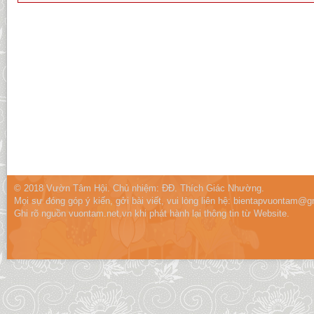
© 2018 Vườn Tâm Hội. Chủ nhiệm: ĐĐ. Thích Giác Nhường.
Mọi sự đóng góp ý kiến, gởi bài viết, vui lòng liên hệ:
bientapvuontam@gm
Ghi rõ nguồn vuontam.net.vn khi phát hành lại thông tin từ Website.