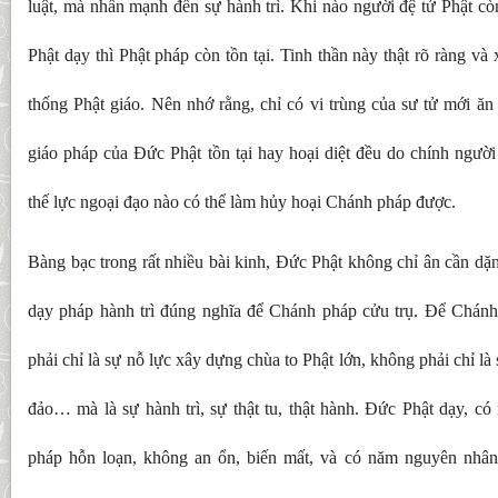
luật, mà nhấn mạnh đến sự hành trì. Khi nào người đệ tử Phật còn
Phật dạy thì Phật pháp còn tồn tại. Tinh thần này thật rõ ràng và
thống Phật giáo. Nên nhớ rằng, chỉ có vi trùng của sư tử mới ăn
giáo pháp của Đức Phật tồn tại hay hoại diệt đều do chính ngườ
thế lực ngoại đạo nào có thể làm hủy hoại Chánh pháp được.
Bàng bạc trong rất nhiều bài kinh, Đức Phật không chỉ ân cần dặ
dạy pháp hành trì đúng nghĩa để Chánh pháp cửu trụ. Để Chánh 
phải chỉ là sự nỗ lực xây dựng chùa to Phật lớn, không phải chỉ l
đảo… mà là sự hành trì, sự thật tu, thật hành. Đức Phật dạy, c
pháp hỗn loạn, không an ổn, biến mất, và có năm nguyên nhân