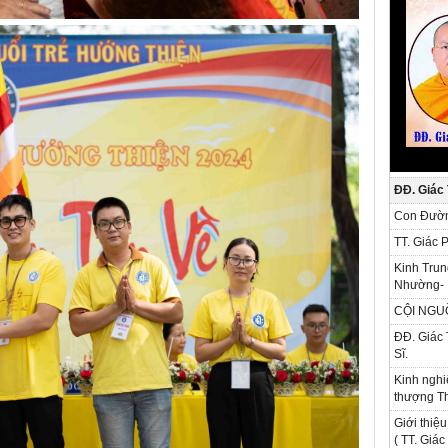
ĐĐ. Giác
Con Đườn
TT. Giác 
Kinh Trun
Nhường- 
CỘI NGU
ĐĐ. Giác 
Sĩ.
Kinh nghi
thượng Th
Giới thiệu
( TT. Giá