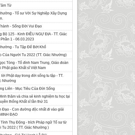
 Tâm Từ
Nhường - Tổ sư Với Sự Nghiệp Xây Dựng
n.
Thành - Sống Đời Vui Đạo
g Bộ 125 - Kinh ÐIỀU NGỰ ĐỊA - TT. Giác
Phần 1 - 06.03.2023
Nhường - Tu Tập Để Bớt Khổ
o Của Người Tu 2022 (TT. Giác Nhường)
gọc Tòng - Tổ đình Nam Trung, Giáo đoàn
ái Phật giáo Khất sĩ Việt Nam
ời Phật dạy trong đời sống tu tập - TT.
ác Nhường
ng Liên - Mục Tiêu Của Đời Sống
Minh thăm và chia sẻ kinh nghiệm tu học tại
ruyền thống Khất sĩ lần thứ 31
 Đạo - Con đường độc nhất đi vào giải
. MINH ĐẠO
Tính Thụ Động - trích Pháp ngữ Tổ sư từ
i Tu 2022 ( TT. Giác Nhường )