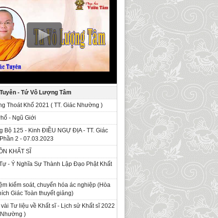
 Tuyên - Tứ Vô Lượng Tâm
g Thoát Khổ 2021 ( TT. Giác Nhường )
Phổ - Ngũ Giới
g Bộ 125 - Kinh ÐIỀU NGỰ ĐỊA - TT. Giác
Phần 2 - 07.03.2023
ỒN KHẤT SĨ
Tự - Ý Nghĩa Sự Thành Lập Đạo Phật Khất
ệm kiểm soát, chuyển hóa ác nghiệp (Hòa
ích Giác Toàn thuyết giảng)
 vài Tư liệu về Khất sĩ - Lịch sử Khất sĩ 2022
c Nhường )