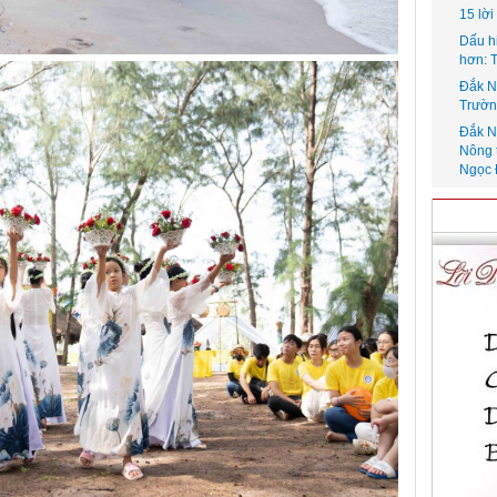
15 lờ
Dấu h
hơn: 
Đắk N
Trườn
Đắk N
Nông 
Ngọc 