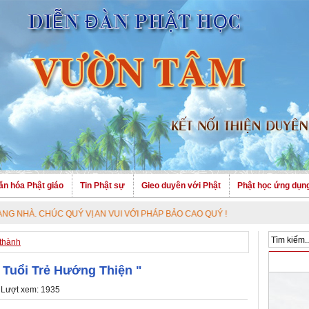
ăn hóa Phật giáo
Tin Phật sự
Gieo duyên với Phật
Phật học ứng dụn
 QUÝ VỊ AN VUI VỚI PHÁP BẢO CAO QUÝ !
 thành
" Tuổi Trẻ Hướng Thiện "
 Lượt xem: 1935