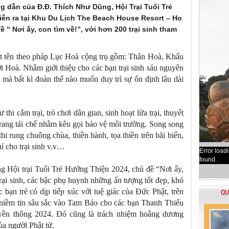
g dẫn của Đ.Đ. Thích Như Dũng, Hội Trại Tuổi Trẻ
ễn ra tại Khu Du Lịch The Beach House Resort – Ho
ề “ Nơi ấy, con tìm về!”, với hơn 200 trại sinh tham
c đặt tên theo pháp Lục Hoà cộng trụ gồm: Thân Hoà, Khẩu
 Hoà. Nhằm giới thiệu cho các bạn trại sinh sáu nguyên
, mà bất kì đoàn thể nào muốn duy trì sự ổn định lâu dài
thi cắm trại, trò chơi dân gian, sinh hoạt lửa trại, thuyết
 trang tái chế nhằm kêu gọi bảo vệ môi trường. Song song
i rung chuông chùa, thiền hành, tọa thiền trên bãi biển,
hí cho trại sinh v.v…
Error load
found.
ng Hội trại Tuổi Trẻ Hướng Thiện 2024, chủ đề “Nơi ấy,
trại sinh, các bậc phụ huynh những ấn tượng tốt đẹp, khó
 bạn trẻ có dịp tiếp xúc với tuệ giác của Đức Phật, trên
QU
 niềm tin sâu sắc vào Tam Bảo cho các bạn Thanh Thiếu
uyền thông 2024. Đó cũng là trách nhiệm hoằng dương
ủa người Phật tử.