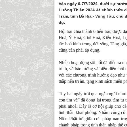
Vào ngày 6-7/7/2024, dưới sự hướn
Hướng Thiện 2024 đã chính thức di
Tram, tỉnh Bà Rịa - Vũng Tàu, chủ đ
dự.
Hội trại chia thành 6 tiểu trại, đượ
Hoà, Ý Hoà, Giới Hoà, Kiến Hoà, Lợi
tắc hoà kính trong đời sống Tăng già
cũng cần phải áp dụng.
Nhiều hoạt động sôi nổi đã diễn ra như 
trình, vẽ báo tường và biểu diễn thời
với các chương trình hướng đạo như th
thắp nến tri ân, tặng kinh sách miễn p
Tuy hai ngày trôi qua ngắn ngủi như
con tìm về” đã đọng lại trong tâm tư 
phai nhoà. Đây là cơ hội giúp cho các
tinh thần khai phóng. Nhằm củng cố
Niên Phật tử giữa cơn pháp nạn tr
chánh pháp trong tinh thần nhập thế c