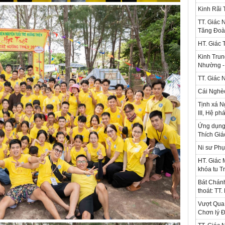
Kinh Rãi
TT. Giác 
Tăng Đoà
HT. Giác 
Kinh Trun
Nhường - 
TT. Giác 
Cái Nghè
Tịnh xá N
III, Hệ ph
Ứng dụng l
Thích Gi
Ni sư Phụ
HT. Giác 
khóa tu T
Bát Chánh
thoát: TT
Vượt Qua 
Chơn lý Đ