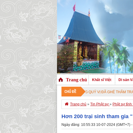
Trang chủ
Khất sĩ Việt
Di sản V
CHỦ ĐỀ
CHÀO MỪNG QUÝ VỊ ĐÃ GHÉ THĂM TRANG NHÀ. CHÚC

Trang chủ
»
Tin Phật sự
»
Phật sự tỉnh
Hơn 200 trại sinh tham gia 
Ngày đăng: 10:55:33 10-07-2024 (GMT+7) -