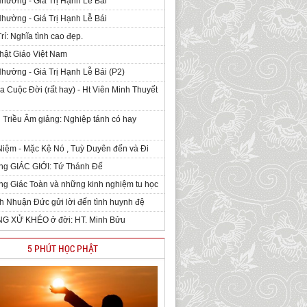
Nhường - Giá Trị Hạnh Lễ Bái
Nhường - Giá Trị Hạnh Lễ Bái
rí: Nghĩa tình cao đẹp.
hật Giáo Việt Nam
Nhường - Giá Trị Hạnh Lễ Bái (P2)
 Cuộc Đời (rất hay) - Ht Viên Minh Thuyết
 Triều Âm giảng: Nghiệp tánh có hay
iệm - Mặc Kệ Nó , Tuỳ Duyên đến và Đi
ng GIÁC GIỚI: Tứ Thánh Đế
g Giác Toàn và những kinh nghiệm tu học
h Nhuận Đức gửi lời đến tình huynh đệ
NG XỬ KHÉO ở đời: HT. Minh Bửu
5 PHÚT HỌC PHẬT