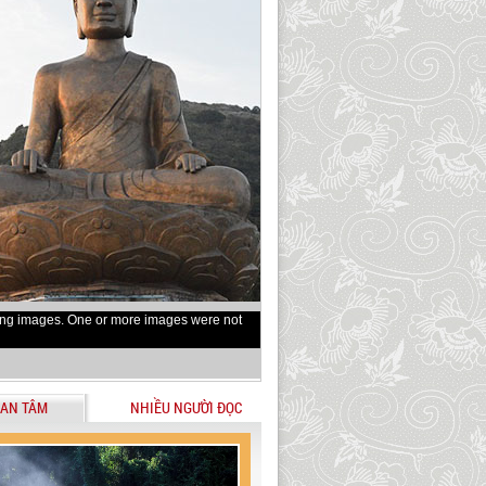
ing images. One or more images were not
AN TÂM
NHIỀU NGƯỜI ĐỌC