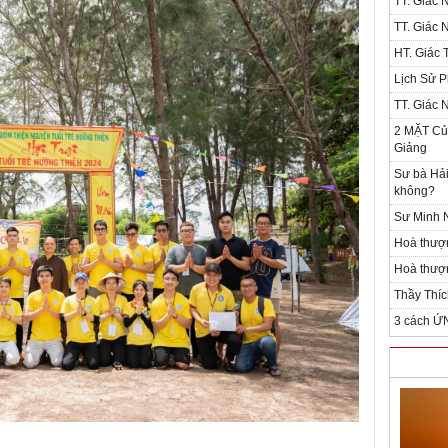
TT. Giác 
TT. Giác 
HT. Giác T
Lịch Sử P
TT. Giác 
2 MẶT Của
Giảng
Sư bà Hải
không?
Sư Minh N
Hoà thượ
Hoà thượn
Thầy Thíc
3 cách Ứ