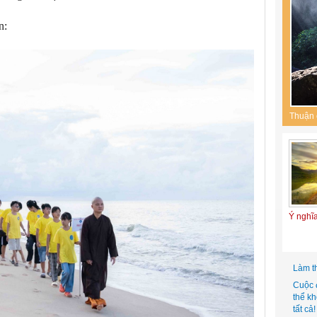
n:
Thuận 
Ý nghĩ
Làm t
Cuộc 
thể k
tất cả!