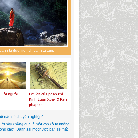
cảnh tu đức, nghịch cảnh tu tâm.
a đời người
Lợi ích của pháp khí
Kinh Luân Xoay & Kèn
pháp loa
hế nào để chuyển nghiệp?
đời này chẳng qua là một ván cờ ta không
hông chơi: Đánh sai một nước bạn sẽ mất