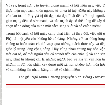
Vì vậy, trong cơn bão truyền thông mạng xã hội hiện nay, việc 
thực hiện một cách khôn ngoan, từ bi và trí tuệ. Điều này không 
còn lan tỏa những giá trị tốt đẹp của đạo Phật đến với mọi ngườ
gian mạng đều có sức mạnh, và sức mạnh ấy có thể dùng để xây d
chọn hành động của mình một cách sáng suốt và có chính niệm!
Trong bối cảnh xã hội ngày càng phát triển và thay đổi, việc giữ gì
Phật là một yêu cầu không hề dễ dàng. Nhưng với sự đồng lòng 
chúng ta hoàn toàn có thể vượt qua những thách thức này và tiế
giáo lý trong lòng cộng đồng. Hãy cùng nhau chung tay bảo vệ v
thời đại số, để mỗi người đều có cơ hội tiếp cận chân lý và ánh s
này, phật tử không chỉ là những người bảo vệ giá trị văn hóa t
những người góp phần xây dựng một xã hội tốt đẹp hơn, hòa hợp
và cảm thông lẫn nhau, bằng trí tuệ và chính niệm.
Tác giả: Ngộ Minh Chương (Nguyễn Văn Tiếng) - https://