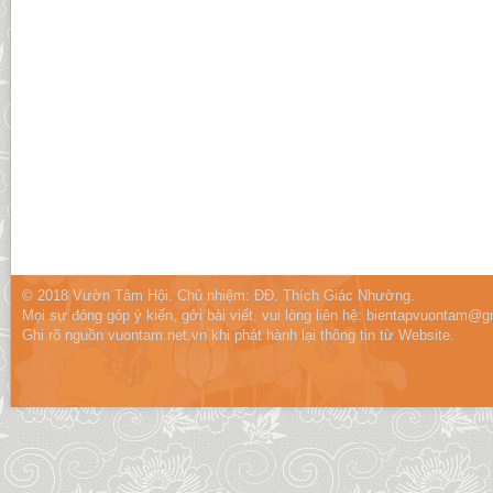
© 2018 Vườn Tâm Hội. Chủ nhiệm: ĐĐ. Thích Giác Nhường.
Mọi sự đóng góp ý kiến, gởi bài viết, vui lòng liên hệ:
bientapvuontam@gm
Ghi rõ nguồn vuontam.net.vn khi phát hành lại thông tin từ Website.