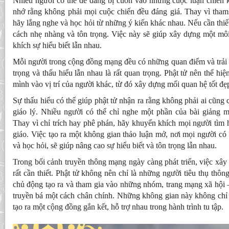
Nhiều người có thể dễ dàng bị cuốn vào những cuộc luận chiến k
nhớ rằng không phải mọi cuộc chiến đều đáng giá. Thay vì tham 
hãy lắng nghe và học hỏi từ những ý kiến khác nhau. Nếu cần thiế
cách nhẹ nhàng và tôn trọng. Việc này sẽ giúp xây dựng một môi
khích sự hiểu biết lẫn nhau.
Mỗi người trong cộng đồng mạng đều có những quan điểm và trải 
trọng và thấu hiểu lẫn nhau là rất quan trọng. Phật tử nên thể hi
mình vào vị trí của người khác, từ đó xây dựng mối quan hệ tốt đẹ
Sự thấu hiểu có thể giúp phật tử nhận ra rằng không phải ai cũng c
giáo lý. Nhiều người có thể chỉ nghe một phần của bài giảng 
Thay vì chỉ trích hay phê phán, hãy khuyến khích mọi người tìm h
giáo. Việc tạo ra một không gian thảo luận mở, nơi mọi người có 
và học hỏi, sẽ giúp nâng cao sự hiểu biết và tôn trọng lẫn nhau.
Trong bối cảnh truyền thông mạng ngày càng phát triển, việc xây
rất cần thiết. Phật tử không nên chỉ là những người tiêu thụ thô
chủ động tạo ra và tham gia vào những nhóm, trang mạng xã hội –
truyền bá một cách chân chính. Những không gian này không chỉ g
tạo ra một cộng đồng gắn kết, hỗ trợ nhau trong hành trình tu tập.