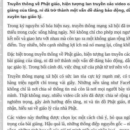
Truyền thông về Phật giáo, hiện tượng lan truyền các video c
giảng của tăng, ni đã trở thành một vấn đề đáng báo động, d
xuyên tạc giáo lý.
Trong kỷ nguyên số hóa hiện nay,
truyền thông mạng xã hội
đã tr
thiếu trong cuộc sống hằng ngày. Nó không chỉ cho phép mọi người
kết nối và giao lưu với nhau mà còn tạo ra một không gian rộng lớ
điểm. Tuy nhiên, bên cạnh những lợi ích mà nó mang lại, cũng khôn
Đặc biệt trong truyền thông về Phật giáo, hiện tượng lan truyền cá
bài giảng của tăng, ni đã trở thành một vấn đề đáng báo động, d
tạc giáo lý. Trong bối cảnh đó, việc ứng xử của phật tử trở nên vô
Truyền thông mạng xã hội có sức lan tỏa cực kỳ mạnh mẽ, có 
hàng triệu người chỉ trong vài giây. Những nền tảng như Fac
không chỉ là nơi chia sẻ thông tin mà còn là nơi mọi người bày 
mình. Thật không may, nhiều video cắt xén đã được chia sẻ rộng 
nghiêm trọng, gây ảnh hưởng đến tăng, ni và tín đồ Phật giáo, 
nhận, hiểu sai về giáo lý của nhà Phật.
Các video này thường được chọn lọc một cách chủ ý, bỏ qua n
trọng của bài giảng. Hậu quả là, những thông điệp nguyên gốc – n