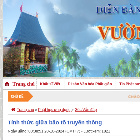
Trang chủ
Khất sĩ Việt
Di sản Văn hóa Phật giáo
Tin Phật sự
CHỦ ĐỀ
CHÀO MỪNG QUÝ VỊ

Trang chủ
»
Phật học ứng dụng
»
Góc Vấn đáp
Tỉnh thức giữa bão tố truyền thông
Ngày đăng: 00:38:51 20-10-2024 (GMT+7) - Lượt xem: 1821