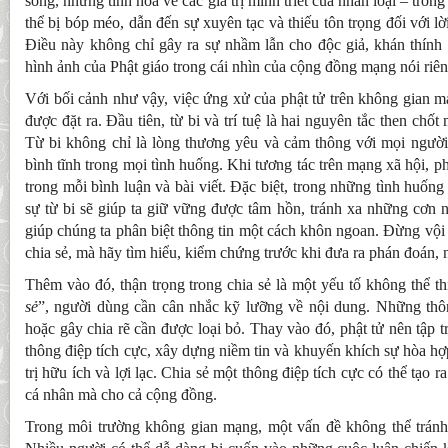
sống, những tinh hoa về các giá trị minh triết của nhân loại – trong
thể bị bóp méo, dẫn đến sự xuyên tạc và thiếu tôn trọng đối với lờ
Điều này không chỉ gây ra sự nhầm lẫn cho độc giả, khán thính 
hình ảnh của Phật giáo trong cái nhìn của cộng đồng mạng nói riên
Với bối cảnh như vậy, việc ứng xử của phật tử trên không gian mạ
được đặt ra. Đầu tiên, từ bi và trí tuệ là hai nguyên tắc then chố
Từ bi không chỉ là lòng thương yêu và cảm thông với mọi người
bình tĩnh trong mọi tình huống. Khi tương tác trên mạng xã hội, ph
trong mỗi bình luận và bài viết. Đặc biệt, trong những tình huống
sự từ bi sẽ giúp ta giữ vững được tâm hồn, tránh xa những cơn nó
giúp chúng ta phân biệt thông tin một cách khôn ngoan. Đừng vội
chia sẻ, mà hãy tìm hiểu, kiểm chứng trước khi đưa ra phán đoán,
Thêm vào đó, thận trọng trong chia sẻ là một yếu tố không thể th
sẻ
”, người dùng cần cân nhắc kỹ lưỡng về nội dung. Những thông
hoặc gây chia rẽ cần được loại bỏ. Thay vào đó, phật tử nên tập 
thông điệp tích cực, xây dựng niềm tin và khuyến khích sự hòa hợ
trị hữu ích và lợi lạc. Chia sẻ một thông điệp tích cực có thể tạo 
cá nhân mà cho cả cộng đồng.
Trong môi trường không gian mạng, một vấn đề không thể tránh k