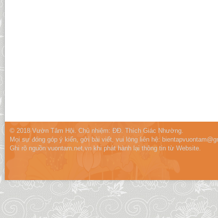
© 2018 Vườn Tâm Hội. Chủ nhiệm: ĐĐ. Thích Giác Nhường.
Mọi sự đóng góp ý kiến, gởi bài viết, vui lòng liên hệ:
bientapvuontam@gm
Ghi rõ nguồn vuontam.net.vn khi phát hành lại thông tin từ Website.