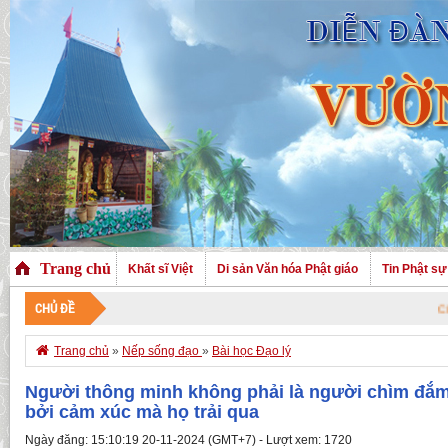
Trang chủ
Khất sĩ Việt
Di sản Văn hóa Phật giáo
Tin Phật sự
CHỦ ĐỀ
CHÀO MỪNG

Trang chủ
»
Nếp sống đạo
»
Bài học Đạo lý
Người thông minh không phải là người chìm đắm 
bởi cảm xúc mà họ trải qua
Ngày đăng: 15:10:19 20-11-2024 (GMT+7) - Lượt xem: 1720